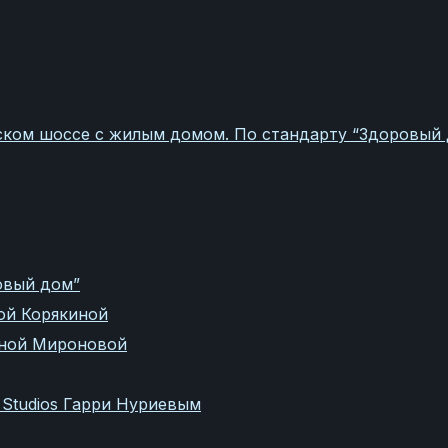
ком шоссе с жилым домом. По стандарту “Здоровый
овый дом”
ой Корякиной
яной Мироновой
 Studios Гарри Нуриевым