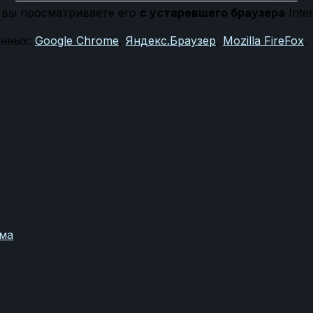
у вы просматриваете его
с устаревшего браузера
Inter
енных:
Google Chrome
,
Яндекс.Браузер
,
Mozilla FireFox
.
ома