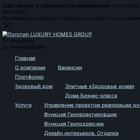
Сайт может отображаться некорректно
, поскольк
Microsoft.
Рекомендуем обновить браузер на любой из соврем
От классики
до минимализма
Главная
О компании
Вакансии
Портфолио
Здоровый дом
Элитные «Здоровые дома»
Дома Бизнес-класса
Услуги
Управление проектом реализации д
Функция Генпроектировщик
Функция Генподрядчик
Дизайн интерьеров. Отделка