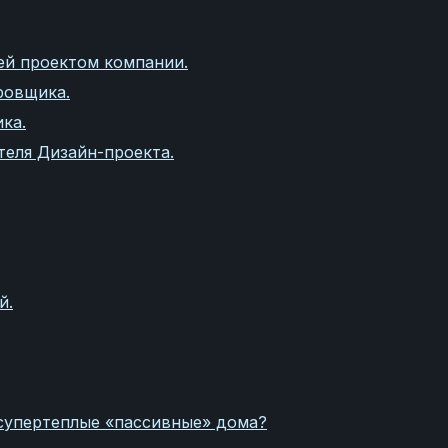
ей проектом компании.
ровщика.
ка.
теля Дизайн-проекта.
й.
 супертеплые «пассивные» дома?