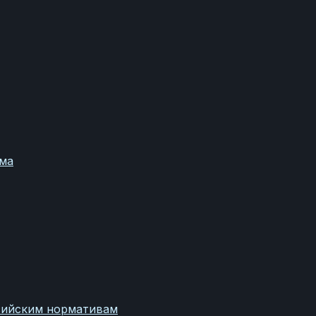
ома
сийским нормативам