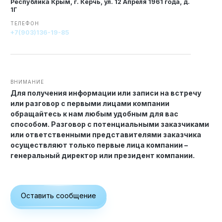
Республика Крым, г. Керчь, ул. 12 Апреля 1961 года, д.
1Г
Технология по улучшенным российским нормативам
ТЕЛЕФОН
+7(903)136-19-85
Технология здоровый дом
ВНИМАНИЕ
Для получения информации или записи на встречу
или разговор с первыми лицами компании
обращайтесь к нам любым удобным для вас
способом. Разговор с потенциальными заказчиками
или ответственными представителями заказчика
осуществляют только первые лица компании –
генеральный директор или президент компании.
Оставить сообщение