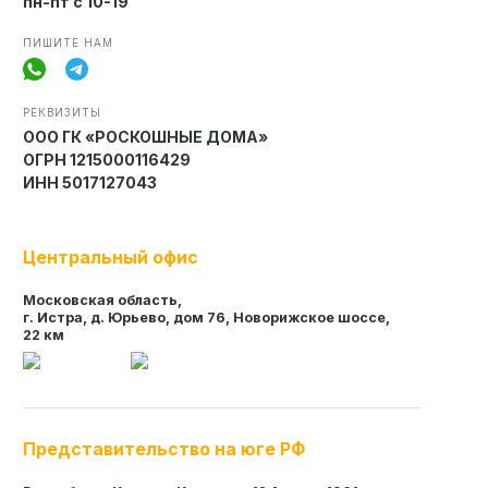
пн-пт с 10-19
ПИШИТЕ НАМ
Элитные «Здоровые дома»
РЕКВИЗИТЫ
Дома Бизнес-класса
ООО ГК «РОСКОШНЫЕ ДОМА»
ОГРН 1215000116429
ИНН 5017127043
Управление проектом реализации дома
Центральный офис
Функция Генпроектировщик
Функция Генподрядчик
Московская область,
г. Истра, д. Юрьево, дом 76, Новорижское шоссе,
Дизайн интерьеров. Отделка
22 км
Облицовка фасада
Реконструкция
Пожизненное обслуживание
Представительство на юге РФ