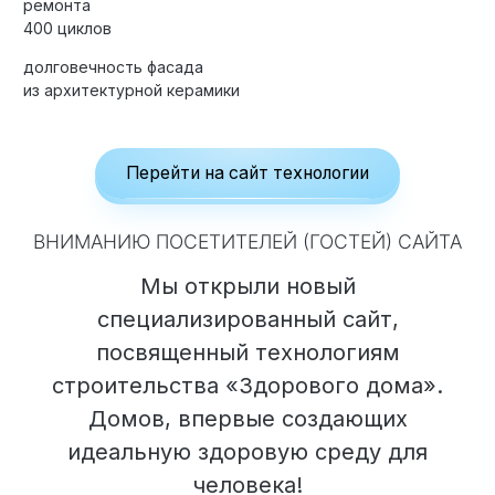
ремонта
400 циклов
долговечность фасада
из архитектурной керамики
Элитные «Здоровые дома»
Дома Бизнес-класса
Перейти на сайт технологии
Управление проектом реализации дома
ВНИМАНИЮ ПОСЕТИТЕЛЕЙ (ГОСТЕЙ) САЙТА
Функция Генпроектировщик
Мы открыли новый
Функция Генподрядчик
специализированный сайт,
Дизайн интерьеров. Отделка
посвященный технологиям
Облицовка фасада
строительства «Здорового дома».
Реконструкция
Домов, впервые создающих
идеальную здоровую среду для
Пожизненное обслуживание
человека!