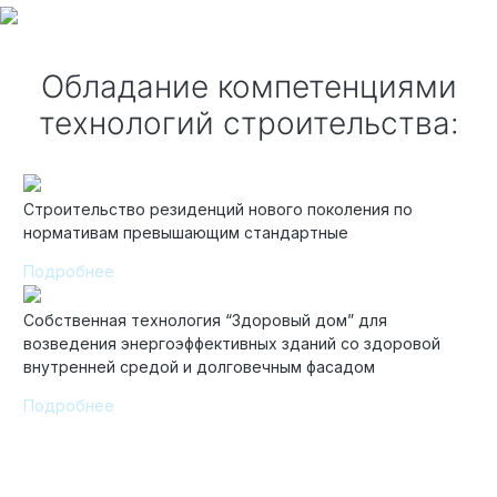
Обладание компетенциями
Элитные «Здоровые дома»
технологий строительства:
Дома Бизнес-класса
Строительство резиденций нового поколения по
Управление проектом реализации дома
нормативам превышающим стандартные
Функция Генпроектировщик
Подробнее
Функция Генподрядчик
Собственная технология “Здоровый дом” для
Дизайн интерьеров. Отделка
возведения энергоэффективных зданий со здоровой
внутренней средой и долговечным фасадом
Облицовка фасада
Подробнее
Реконструкция
Пожизненное обслуживание