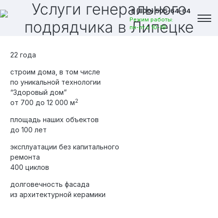
Услуги генерального
8 (800) 505-64-64
Режим работы:
подрядчика
в Липецке
пн-пт с 10-19
22 года
строим дома, в том числе
по уникальной технологии
“Здоровый дом”
2
от 700 до 12 000 м
площадь наших объектов
до 100 лет
эксплуатации без капитального
ремонта
400 циклов
долговечность фасада
Вакансии
из архитектурной керамики