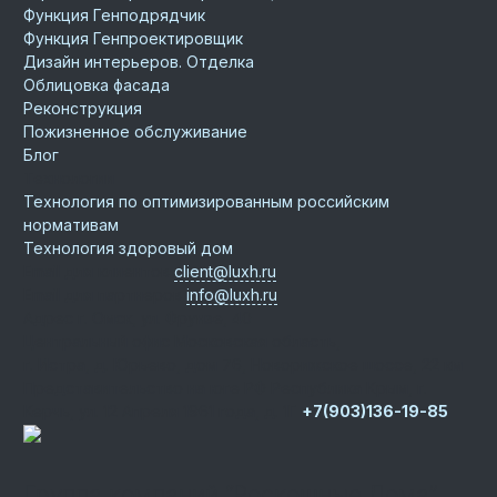
Функция Генподрядчик
Функция Генпроектировщик
Дизайн интерьеров. Отделка
Облицовка фасада
Реконструкция
Пожизненное обслуживание
Блог
Технологии
Технология по оптимизированным российским
нормативам
Технология здоровый дом
Email для клиентов
client@luxh.ru
Email для партнеров
info@luxh.ru
Адрес
г. Омск
,
ул. Фрунзе, 40
Центральный офис
Московская область,
г. Истра, д. Юрьево, дом 76, Новорижское шоссе, 22 км
Представительство на юге РФ
Республика Крым, г.
Керчь, ул. 12 Апреля 1961 года, д. 1Г
+7(903)136-19-85
Группа компаний “Роскошные Дома”