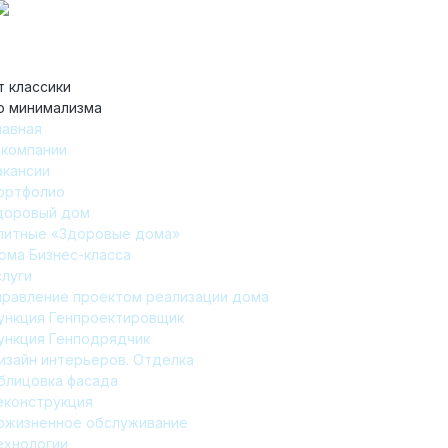
т классики
о минимализма
лавная
 компании
акансии
ортфолио
доровый дом
литные «Здоровые дома»
ома Бизнес-класса
слуги
правление проектом реализации дома
ункция Генпроектировщик
ункция Генподрядчик
изайн интерьеров. Отделка
блицовка фасада
еконструкция
ожизненное обслуживание
ехнологии