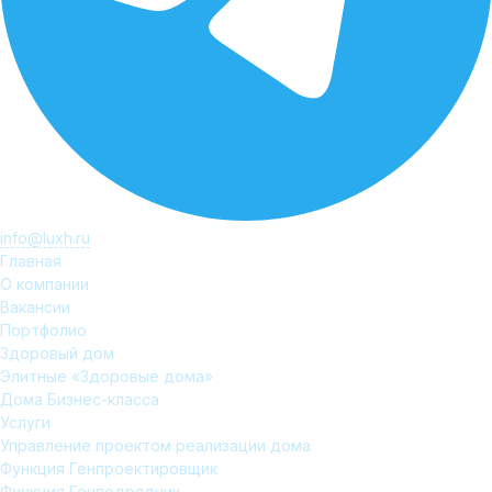
info@luxh.ru
Главная
О компании
Вакансии
Портфолио
Здоровый дом
Элитные «Здоровые дома»
Дома Бизнес-класса
Услуги
Управление проектом реализации дома
Функция Генпроектировщик
Функция Генподрядчик