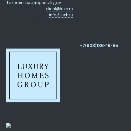
Технология здоровый дом
Email для клиентов
client@luxh.ru
Email для партнеров
info@luxh.ru
Адрес
г. Архангельск
,
пр. Бадигина, 19
Центральный офис
Московская область,
г. Истра, д. Юрьево, дом 76, Новорижское шоссе, 22 км
Представительство на юге РФ
Республика Крым, г.
Керчь, ул. 12 Апреля 1961 года, д. 1Г
+7(903)136-19-85
Группа компаний “Роскошные Дома”