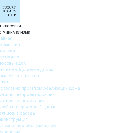
т классики
о минимализма
лавная
 компании
акансии
ортфолио
доровый дом
литные «Здоровые дома»
ома Бизнес-класса
слуги
правление проектом реализации дома
ункция Генпроектировщик
ункция Генподрядчик
изайн интерьеров. Отделка
блицовка фасада
еконструкция
ожизненное обслуживание
ехнологии