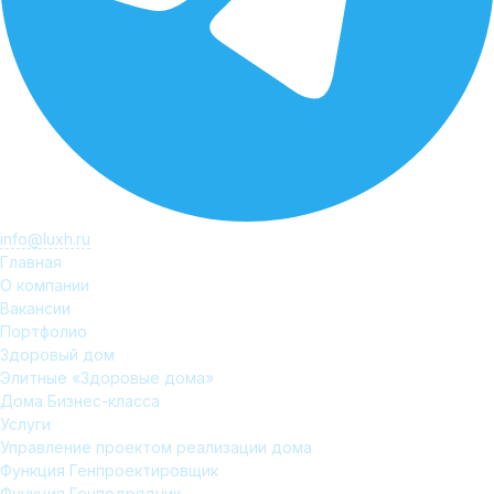
info@luxh.ru
Главная
О компании
Вакансии
Портфолио
Здоровый дом
Элитные «Здоровые дома»
Дома Бизнес-класса
Услуги
Управление проектом реализации дома
Функция Генпроектировщик
Функция Генподрядчик