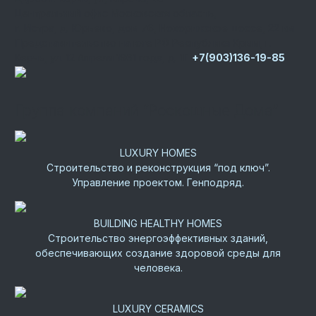
Центральный офис
Московская область,
г. Истра, д. Юрьево, дом 76, Новорижское шоссе, 22 км
Представительство на юге РФ
Республика Крым, г.
Керчь, ул. 12 Апреля 1961 года, д. 1Г
+7(903)136-19-85
Группа компаний “Роскошные Дома”
LUXURY HOMES
Строительство и реконструкция “под ключ”.
Управление проектом. Генподряд.
BUILDING HEALTHY HOMES
Строительство энергоэффективных зданий,
обеспечивающих создание здоровой среды для
человека.
LUXURY CERAMICS