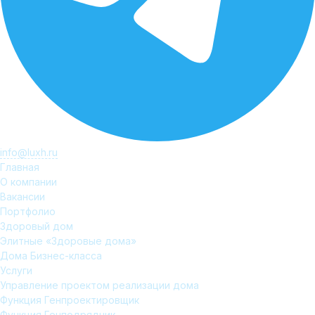
info@luxh.ru
Главная
О компании
Вакансии
Портфолио
Здоровый дом
Элитные «Здоровые дома»
Дома Бизнес-класса
Услуги
Управление проектом реализации дома
Функция Генпроектировщик
Функция Генподрядчик