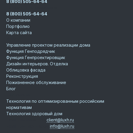
8 (800) 505-64-64
Телефон для заказчиков
8 (800) 505-64-64
О компании
Портфолио
Карта сайта
Услуги
Управление проектом реализации дома
Функция Генподрядчик
Функция Генпроектировщик
Дизайн интерьеров. Отделка
Облицовка фасада
Реконструкция
Пожизненное обслуживание
Блог
Технологии
Технология по оптимизированным российским
нормативам
Технология здоровый дом
Email для клиентов
client@luxh.ru
Email для партнеров
info@luxh.ru
Адрес
г. Керчь
,
ул, Кирова, 45