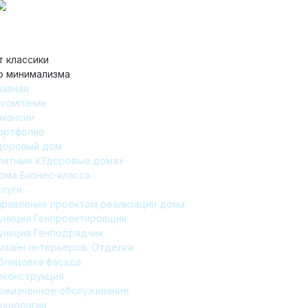
т классики
о минимализма
лавная
 компании
акансии
ортфолио
доровый дом
литные «Здоровые дома»
ома Бизнес-класса
слуги
правление проектом реализации дома
ункция Генпроектировщик
ункция Генподрядчик
изайн интерьеров. Отделка
блицовка фасада
еконструкция
ожизненное обслуживание
ехнологии