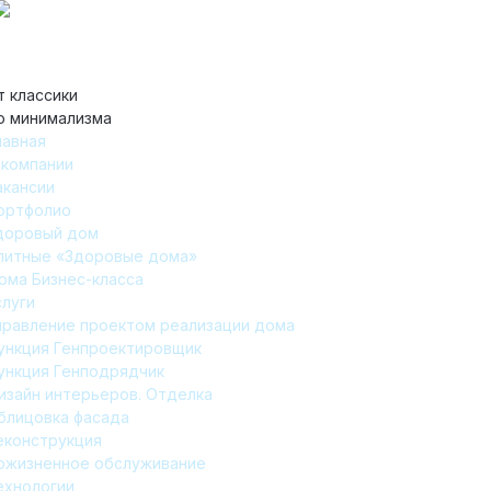
т классики
о минимализма
лавная
 компании
акансии
ортфолио
доровый дом
литные «Здоровые дома»
ома Бизнес-класса
слуги
правление проектом реализации дома
ункция Генпроектировщик
ункция Генподрядчик
изайн интерьеров. Отделка
блицовка фасада
еконструкция
ожизненное обслуживание
ехнологии