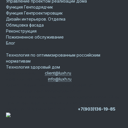
Управление проектом реализации дома
Функция Генподрядчик
Функция Генпроектировщик
Дизайн интерьеров. Отделка
Облицовка фасада
Реконструкция
Пожизненное обслуживание
Блог
Технологии
Технология по оптимизированным российским
нормативам
Технология здоровый дом
Email для клиентов
client@luxh.ru
Email для партнеров
info@luxh.ru
Адрес
г. Альметьевск
,
ул. Тухватуллина, 1/5
Центральный офис
Московская область,
г. Истра, д. Юрьево, дом 76, Новорижское шоссе, 22 км
Представительство на юге РФ
Республика Крым, г.
Керчь, ул. 12 Апреля 1961 года, д. 1Г
+7(903)136-19-85