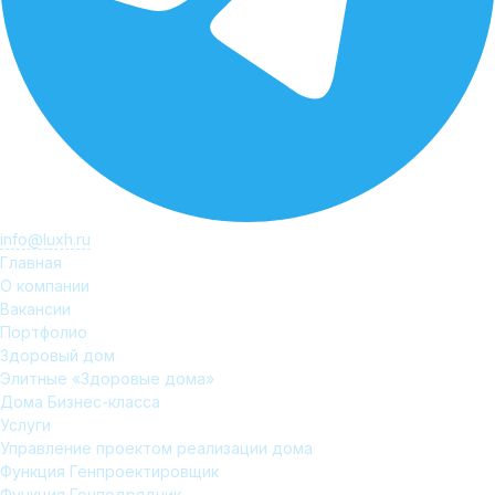
info@luxh.ru
Главная
О компании
Вакансии
Портфолио
Здоровый дом
Элитные «Здоровые дома»
Дома Бизнес-класса
Услуги
Управление проектом реализации дома
Функция Генпроектировщик
Функция Генподрядчик