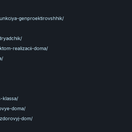
funkciya-genproektirovshhik/
dryadchik/
ktom-realizacii-doma/
a/
-klassa/
orovye-doma/
a-zdorovyj-dom/