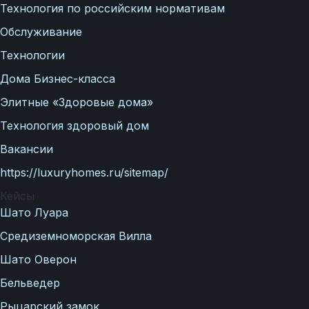
Технология по российским нормативам
Обслуживание
Технологии
Элитные «Здоровые дома»
Дома Бизнес-класса
Дома Бизнес-класса
Элитные «Здоровые дома»
Управление проектом реализации дома
Технология здоровый дом
Функция Генпроектировщик
Вакансии
Функция Генподрядчик
https://luxuryhomes.ru/sitemap/
Дизайн интерьеров. Отделка
Кейсы
Шато Луара
Облицовка фасада
Средиземноморская Вилла
Реконструкция
Шато Оверон
Пожизненное обслуживание
Бельведер
Технология по улучшенным росси
Рыцарский замок