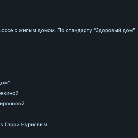
оссе с жилым домом. По стандарту “Здоровый дом”
дом”
рякиной
Мироновой
ios Гарри Нуриевым