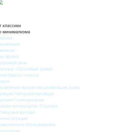
т классики
о минимализма
лавная
 компании
акансии
ортфолио
доровый дом
литные «Здоровые дома»
ома Бизнес-класса
слуги
правление проектом реализации дома
ункция Генпроектировщик
ункция Генподрядчик
изайн интерьеров. Отделка
блицовка фасада
еконструкция
ожизненное обслуживание
ехнологии