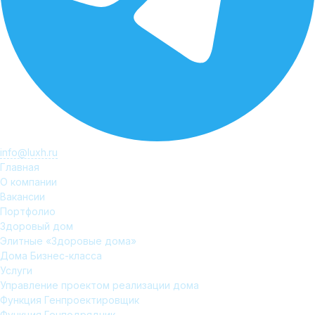
info@luxh.ru
Главная
О компании
Вакансии
Портфолио
Здоровый дом
Элитные «Здоровые дома»
Дома Бизнес-класса
Услуги
Управление проектом реализации дома
Функция Генпроектировщик
Функция Генподрядчик