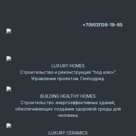
Центральный офис
Московская область,
г. Истра, д. Юрьево, дом 76, Новорижское шоссе, 22 км
Представительство на юге РФ
Республика Крым, г.
Керчь, ул. 12 Апреля 1961 года, д. 1Г
+7(903)136-19-85
Группа компаний “Роскошные Дома”
LUXURY HOMES
Строительство и реконструкция “под ключ”.
Управление проектом. Генподряд.
BUILDING HEALTHY HOMES
Строительство энергоэффективных зданий,
обеспечивающих создание здоровой среды для
человека.
LUXURY CERAMICS