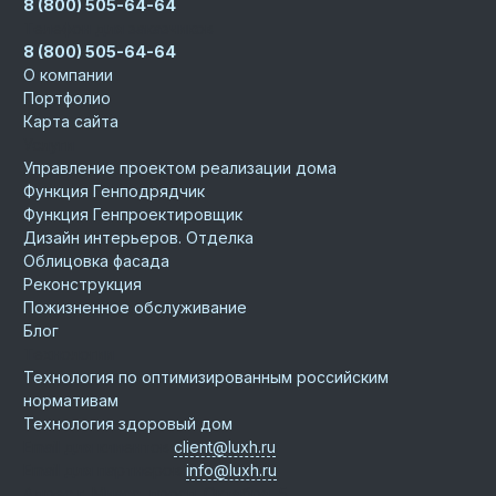
8 (800) 505-64-64
Телефон для заказчиков
8 (800) 505-64-64
О компании
Портфолио
Карта сайта
Услуги
Управление проектом реализации дома
Функция Генподрядчик
Функция Генпроектировщик
Дизайн интерьеров. Отделка
Облицовка фасада
Реконструкция
Пожизненное обслуживание
Блог
Технологии
Технология по оптимизированным российским
нормативам
Технология здоровый дом
Email для клиентов
client@luxh.ru
Email для партнеров
info@luxh.ru
Адрес
г. Миасс
,
просп. Октября, 5