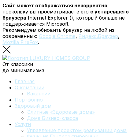
Сайт может отображаться некорректно
,
поскольку вы просматриваете его
с устаревшего
браузера
Internet Explorer (
), который больше не
поддерживается Microsoft.
Рекомендуем обновить браузер на любой из
современных:
Google Chrome
,
Яндекс.Браузер
,
Mozilla FireFox
.
От классики
до минимализма
Главная
О компании
Вакансии
Портфолио
Здоровый дом
Элитные «Здоровые дома»
Дома Бизнес-класса
Услуги
Управление проектом реализации дома
Функция Генпроектировщик