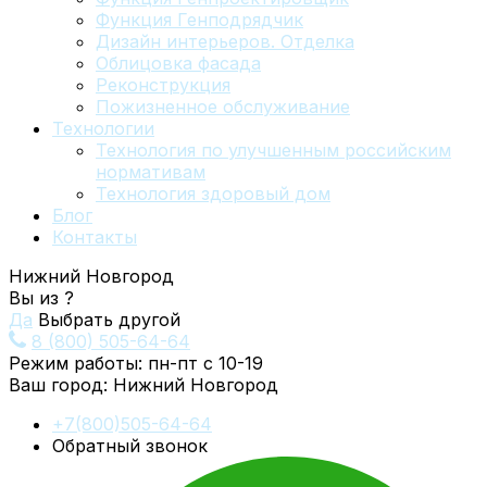
Функция Генподрядчик
Дизайн интерьеров. Отделка
Облицовка фасада
Реконструкция
Пожизненное обслуживание
Технологии
Технология по улучшенным российским
нормативам
Технология здоровый дом
Блог
Контакты
Нижний Новгород
Вы из
?
Да
Выбрать другой
8 (800) 505-64-64
Режим работы: пн-пт с 10-19
Ваш город:
Нижний Новгород
+7(800)505-64-64
Обратный звонок