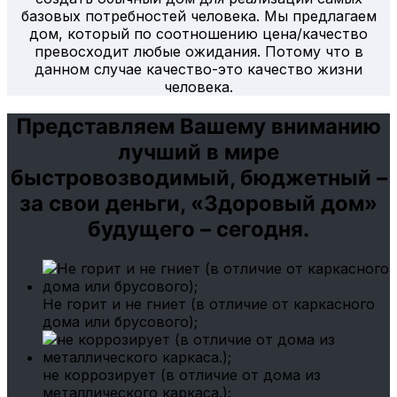
базовых потребностей человека. Мы предлагаем
дом, который по соотношению цена/качество
превосходит любые ожидания. Потому что в
данном случае качество-это качество жизни
человека.
Представляем Вашему вниманию
лучший в мире
быстровозводимый, бюджетный –
за свои деньги, «Здоровый дом»
будущего – сегодня.
Не горит и не гниет (в отличие от каркасного
дома или брусового);
не коррозирует (в отличие от дома из
металлического каркаса.);