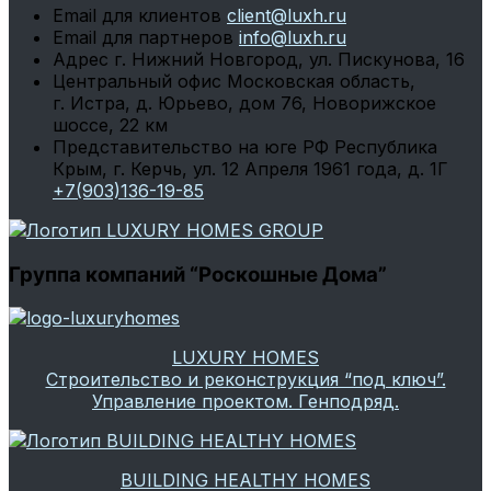
Email для клиентов
client@luxh.ru
Email для партнеров
info@luxh.ru
Адрес
г. Нижний Новгород
,
ул. Пискунова, 16
Центральный офис
Московская область,
г. Истра, д. Юрьево, дом 76, Новорижское
шоссе, 22 км
Представительство на юге РФ
Республика
Крым, г. Керчь, ул. 12 Апреля 1961 года, д. 1Г
+7(903)136-19-85
Группа компаний “Роскошные Дома”
LUXURY HOMES
Строительство и реконструкция “под ключ”.
Управление проектом. Генподряд.
BUILDING HEALTHY HOMES