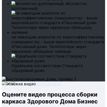
абсолютно
долговечный;
не имеющим аналогов по энергоэффективному
совершенству - выше европейского стандарта
«Пассивный дом». Теплопотери через
наружную облицовку нулевые.
Идеальное соответствие Стандарту
«Здоровый дом».
Оцените видео процесса сборки
каркаса Здорового Дома Бизнес