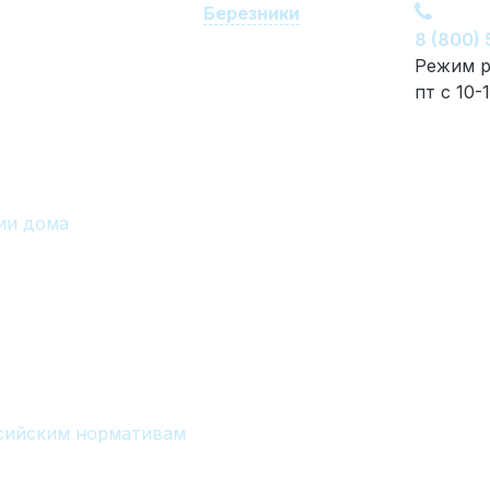
Березники
8 (800)
Режим р
пт с 10-
ии дома
ссийским нормативам