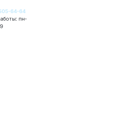
 505-64-64
аботы: пн-
19