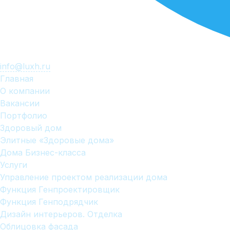
info@luxh.ru
Главная
О компании
Вакансии
Портфолио
Здоровый дом
Элитные «Здоровые дома»
Дома Бизнес-класса
Услуги
Управление проектом реализации дома
Функция Генпроектировщик
Функция Генподрядчик
Дизайн интерьеров. Отделка
Облицовка фасада