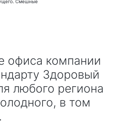
ущего. Смешные
андарту Здоровый
ля любого региона
олодного, в том
.