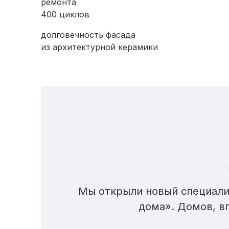
Вакансии
ремонта
400 циклов
долговечность фасада
из архитектурной керамики
Элитные «Здоровые дома»
Дома Бизнес-класса
Управление проектом реализации дома
Функция Генпроектировщик
Мы открыли новый специали
Функция Генподрядчик
дома». Домов, в
Дизайн интерьеров. Отделка