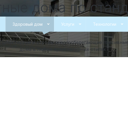
итные дома по стан
оровый дом”
в Пуш
Здоровый дом
Услуги
Технологии
Проектируем и строим энергосберегающие пассивны
дома в любых архитектурных стилях