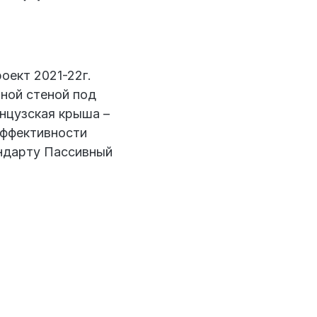
оект 2021-22г.
ной стеной под
нцузская крыша –
эффективности
ндарту Пассивный