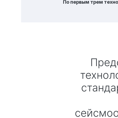
По первым трем техно
Представляем Вашему вниманию
технол
станда
сейсмоо