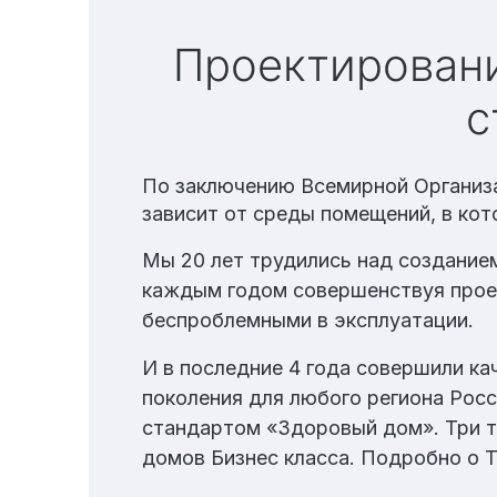
Облицовка фасада
Реконструкция
Проектирование и строительство Элитных домов по
Пожизненное обслуживание
с
По заключению Всемирной Организа
Технология по улучшенным российским нормат
зависит от среды помещений, в кот
Технология здоровый дом
Мы 20 лет трудились над созданием
каждым годом совершенствуя прое
беспроблемными в эксплуатации.
И в последние 4 года совершили ка
поколения для любого региона Росс
стандартом «Здоровый дом». Три те
домов Бизнес класса. Подробно о Т