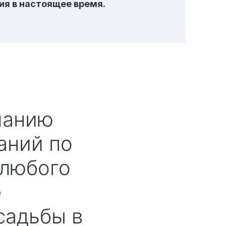
ия в настоящее время.
аний по
 любого
е
садьбы в