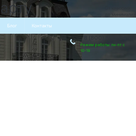
дарту
От классики
до минимализ
кино
Блог
Контакты
8 (800) 505-64-64
е
Режим работы: пн-пт с
10-19