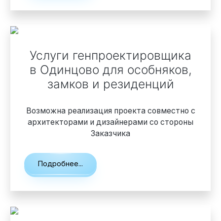
Элитные «Здоровые дома»
Услуги генпроектировщика
Дома Бизнес-класса
в Одинцово
для особняков,
замков и резиденций
Управление проектом реализации дома
Возможна реализация проекта совместно с
Функция Генпроектировщик
архитекторами и дизайнерами со стороны
Заказчика
Функция Генподрядчик
Дизайн интерьеров. Отделка
Подробнее...
Облицовка фасада
Реконструкция
Пожизненное обслуживание