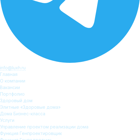
info@luxh.ru
Главная
О компании
Вакансии
Портфолио
Здоровый дом
Элитные «Здоровые дома»
Дома Бизнес-класса
Услуги
Управление проектом реализации дома
Функция Генпроектировщик
Функция Генподрядчик