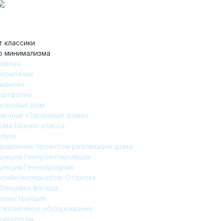
т классики
о минимализма
лавная
 компании
акансии
ортфолио
доровый дом
литные «Здоровые дома»
ома Бизнес-класса
слуги
правление проектом реализации дома
ункция Генпроектировщик
ункция Генподрядчик
изайн интерьеров. Отделка
блицовка фасада
еконструкция
ожизненное обслуживание
ехнологии