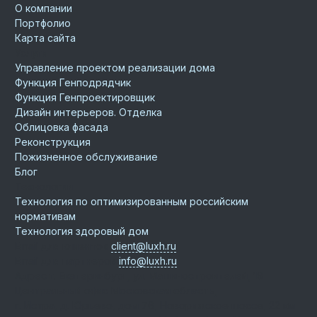
О компании
Портфолио
Карта сайта
Услуги
Управление проектом реализации дома
Функция Генподрядчик
Функция Генпроектировщик
Дизайн интерьеров. Отделка
Облицовка фасада
Реконструкция
Пожизненное обслуживание
Блог
Технологии
Технология по оптимизированным российским
нормативам
Технология здоровый дом
Email для клиентов
client@luxh.ru
Email для партнеров
info@luxh.ru
Адрес
г. Екатеринбург
,
ул. Машиностроителей, 19
Центральный офис
Московская область,
г. Истра, д. Юрьево, дом 76, Новорижское шоссе, 22 км