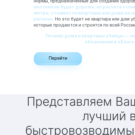
нормы, предназначенные для создания здоро
ипотеки не будет дороже, из расчета сто
метра, стоимости квартиры или дома на 
регионе.
Но это будет не квартира или дом у
которые продаются и строятся по всей России
Почему дома и квартиры убийцы — ч
объяснения в «Блоге
Перейти
Представляем Вашему вниманию
лучший 
быстровозводимы