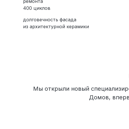
Вакансии
ремонта
400 циклов
долговечность фасада
из архитектурной керамики
Элитные «Здоровые дома»
Дома Бизнес-класса
Управление проектом реализации дома
Мы открыли новый специализиро
Домов, вперв
Функция Генпроектировщик
Функция Генподрядчик
Дизайн интерьеров. Отделка