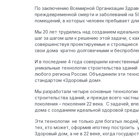
Облицовка фасада
По заключению Всемирной Организации Здрав
Реконструкция
преждевременной смерти и заболеваний на 5
помещений, в которых человек пребывает дли
Пожизненное обслуживание
Мы 20 лет трудились над созданием идеально
шаг за шагом шли к решению этой задачи, с к
совершенствуя проектируемые и строящиеся 
свои дома кратно долговечными и беспробле
Технология по улучшенным российским нормат
И в последние 4 года совершили качественный
Технология здоровый дом
уникальные технологии строительства зданий 
любого региона России. Объединили эти техн
стандартом «Здоровый дом».
Мы разработали четыре основные технологии 
строительства зданий, и прежде всего частны
поколения – поколения 22 века. С задачей, вп
дома с созданием идеальной здоровой среды 
Эти технологии не только для богатых людей,
тех, кто может, оформив ипотеку построить 
Здоровый дом, а не в 22 веке, когда государст