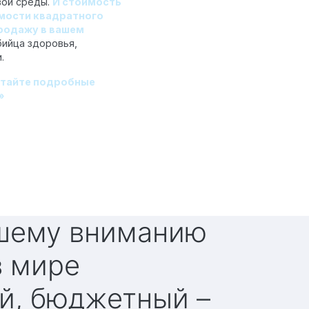
вой среды.
И стоимость
имости квадратного
продажу в вашем
бийца здоровья,
.
итайте подробные
»
в мире
й, бюджетный –