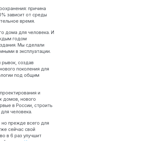
оохранения: причина
0% зависит от среды
тельное время.
го дома для человека. И
аждым годом
здания. Мы сделали
мными в эксплуатации.
ивам
 рывок, создав
нового поколения для
ологии под общим
проектирования и
х домов, нового
ервые в России, строить
для человека.
 но прежде всего для
уже сейчас свой
во в 6 раз улучшит