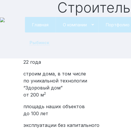
Строительство домов Бизнес-класса по
стандарт
Главная
О компании
Портфолио
Рыбинск
22 года
строим дома, в том числе
по уникальной технологии
“Здоровый дом”
2
от 200 м
площадь наших объектов
до 100 лет
эксплуатации без капитального