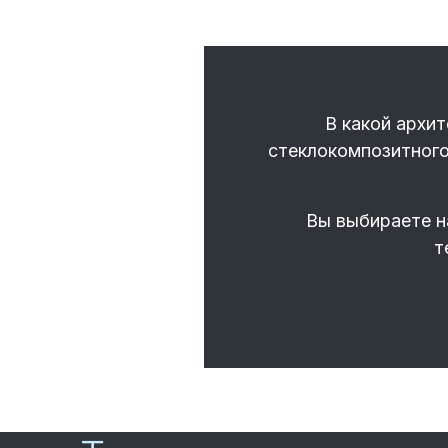
В какой архи
стеклокомпозитного
Вы выбираете н
т