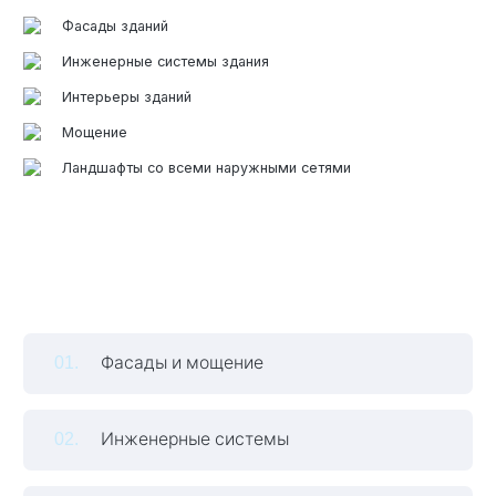
Фасады зданий
Инженерные системы здания
Элитные «Здоровые дома»
Интерьеры зданий
Дома Бизнес-класса
Мощение
Ландшафты со всеми наружными сетями
Управление проектом реализации дома
Функция Генпроектировщик
Функция Генподрядчик
Дизайн интерьеров. Отделка
Фасады и мощение
Облицовка фасада
Реконструкция
Инженерные системы
Пожизненное обслуживание