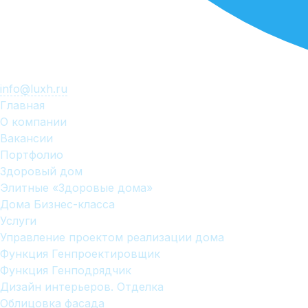
info@luxh.ru
Главная
О компании
Вакансии
Портфолио
Здоровый дом
Элитные «Здоровые дома»
Дома Бизнес-класса
Услуги
Управление проектом реализации дома
Функция Генпроектировщик
Функция Генподрядчик
Дизайн интерьеров. Отделка
Облицовка фасада