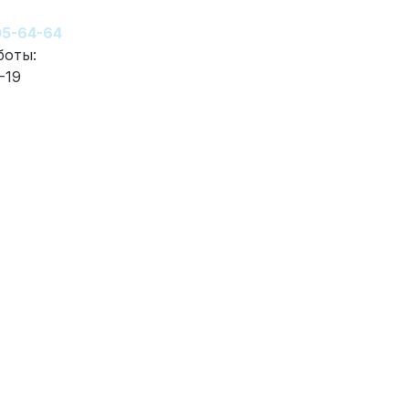
05-64-64
боты:
-19