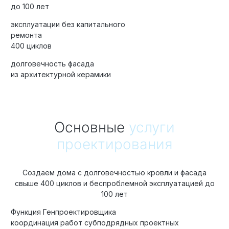
до 100 лет
эксплуатации без капитального
ремонта
Элитные «Здоровые дома»
400 циклов
Дома Бизнес-класса
долговечность фасада
из архитектурной керамики
Управление проектом реализации дома
Функция Генпроектировщик
Основные
услуги
Функция Генподрядчик
проектирования
Дизайн интерьеров. Отделка
Создаем дома с долговечностью кровли и фасада
Облицовка фасада
свыше 400 циклов и беспроблемной эксплуатацией до
Реконструкция
100 лет
Пожизненное обслуживание
Функция Генпроектировщика
координация работ субподрядных проектных