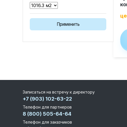
Облицовка фасада
ко
Реконструкция
це
Пожизненное обслуживание
Применить
Технология по улучшенным российским нормат
Технология здоровый дом
Записаться на встречу к директору
+7 (903) 102-63-22
Телефон для партнеров
8 (800) 505-64-64
Телефон для заказчиков