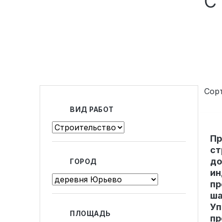
Вакансии
Элитные «Здоровые дома»
Сор
Дома Бизнес-класса
ВИД РАБОТ
Пр
Управление проектом реализации дома
ст
до
ГОРОД
Функция Генпроектировщик
ин
пр
Функция Генподрядчик
ша
Дизайн интерьеров. Отделка
Уп
ПЛОЩАДЬ
пр