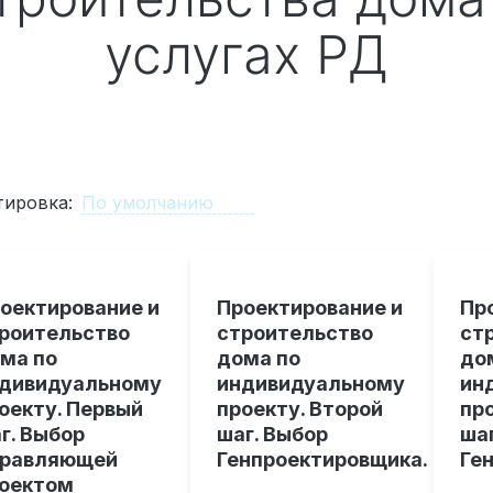
услугах РД
тировка:
оектирование и
Проектирование и
Пр
роительство
строительство
ст
ма по
дома по
до
дивидуальному
индивидуальному
ин
оекту. Первый
проекту. Второй
пр
г. Выбор
шаг. Выбор
ша
равляющей
Генпроектировщика.
Ге
оектом