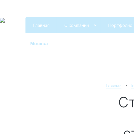
Главная
О компании
Портфолио
Москва
Главная
›
Б
Статьи об очередности
с