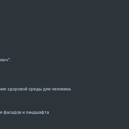
люч”.
ие здоровой среды для человека.
ля фасадов и ландшафта