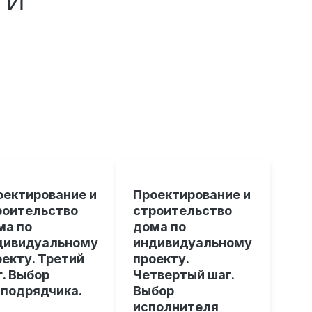
оектирование и
Проектирование и
роительство
строительство
ма по
дома по
дивидуальному
индивидуальному
оекту. Третий
проекту.
г. Выбор
Четвертый шаг.
нподрядчика.
Выбор
исполнителя