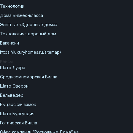
Элитные «Здоровые дома»
Технологии
Дома Бизнес-класса
Дома Бизнес-класса
Элитные «Здоровые дома»
Управление проектом реализации дома
Технология здоровый дом
Функция Генпроектировщик
Вакансии
Функция Генподрядчик
https://luxuryhomes.ru/sitemap/
Дизайн интерьеров. Отделка
Кейсы
Шато Луара
Облицовка фасада
Средиземноморская Вилла
Реконструкция
Шато Оверон
Пожизненное обслуживание
Бельведер
Технология по улучшенным российским
нормативам
Рыцарский замок
Шато Бургундия
Технология здоровый дом
Готическая Вилла
Офис компании “Роскошные Дома” на