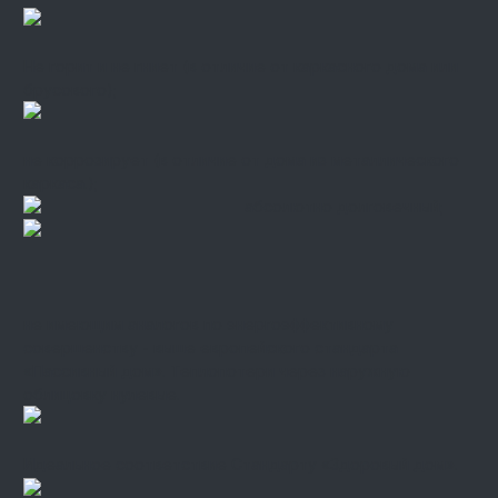
Не горит и не гниет (в отличие от каркасного дома или
брусового);
не коррозирует (в отличие от дома из металлического
каркаса.);
абсолютно долговечный;
не имеющим аналогов по энергоэффективному
совершенству - выше европейского стандарта
«Пассивный дом». Теплопотери через наружную
облицовку нулевые.
Идеальное соответствие Стандарту «Здоровый дом».