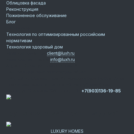
Облицовка фасада
Реконструкция
Пожизненное обслуживание
Блог
Технологии
Технология по оптимизированным российским
нормативам
Технология здоровый дом
Email для клиентов
client@luxh.ru
Email для партнеров
info@luxh.ru
Адрес
г. Сочи
,
ул. Пригородная, 6
Центральный офис
Московская область,
г. Истра, д. Юрьево, дом 76, Новорижское шоссе, 22 км
Представительство на юге РФ
Республика Крым, г.
Керчь, ул. 12 Апреля 1961 года, д. 1Г
+7(903)136-19-85
Группа компаний “Роскошные Дома”
LUXURY HOMES