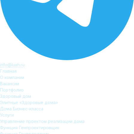
info@luxh.ru
Главная
О компании
Вакансии
Портфолио
Здоровый дом
Элитные «Здоровые дома»
Дома Бизнес-класса
Услуги
Управление проектом реализации дома
Функция Генпроектировщик
Функция Генподрядчик