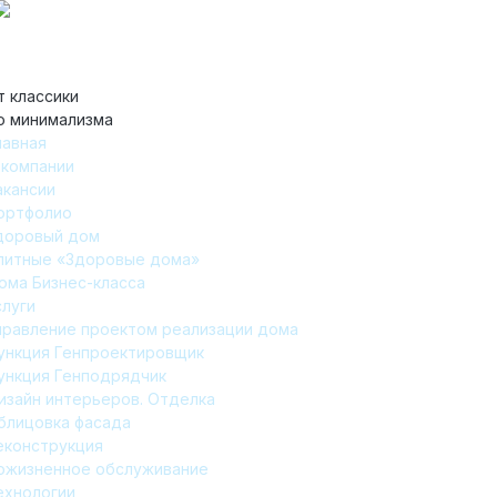
т классики
о минимализма
лавная
 компании
акансии
ортфолио
доровый дом
литные «Здоровые дома»
ома Бизнес-класса
слуги
правление проектом реализации дома
ункция Генпроектировщик
ункция Генподрядчик
изайн интерьеров. Отделка
блицовка фасада
еконструкция
ожизненное обслуживание
ехнологии