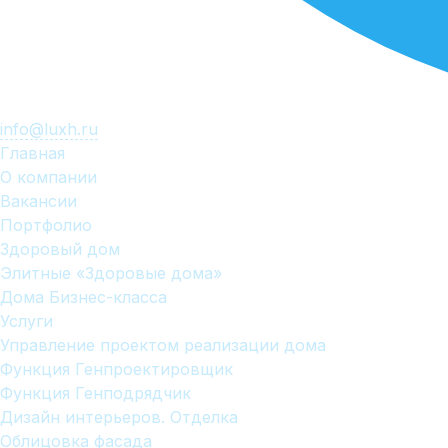
info@luxh.ru
Главная
О компании
Вакансии
Портфолио
Здоровый дом
Элитные «Здоровые дома»
Дома Бизнес-класса
Услуги
Управление проектом реализации дома
Функция Генпроектировщик
Функция Генподрядчик
Дизайн интерьеров. Отделка
Облицовка фасада