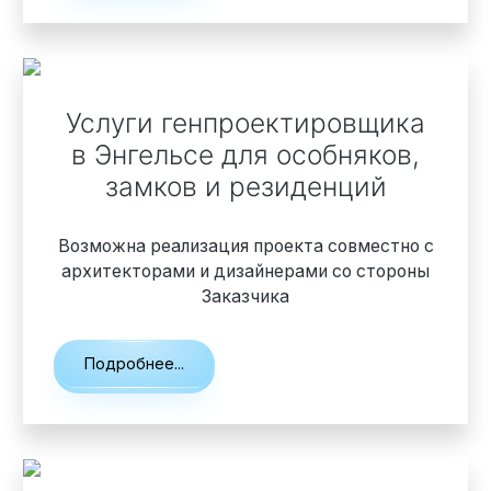
Элитные «Здоровые дома»
Услуги генпроектировщика
Дома Бизнес-класса
в Энгельсе
для особняков,
замков и резиденций
Управление проектом реализации дома
Возможна реализация проекта совместно с
Функция Генпроектировщик
архитекторами и дизайнерами со стороны
Заказчика
Функция Генподрядчик
Дизайн интерьеров. Отделка
Подробнее...
Облицовка фасада
Реконструкция
Пожизненное обслуживание