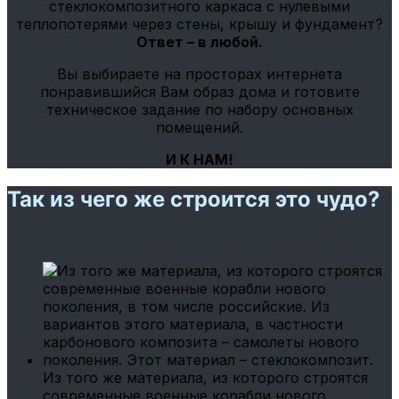
стеклокомпозитного каркаса с нулевыми
теплопотерями через стены, крышу и фундамент?
Ответ – в любой.
Вы выбираете на просторах интернета
понравившийся Вам образ дома и готовите
техническое задание по набору основных
помещений.
И К НАМ!
Так из чего же строится это чудо?
Из того же материала, из которого строятся
современные военные корабли нового