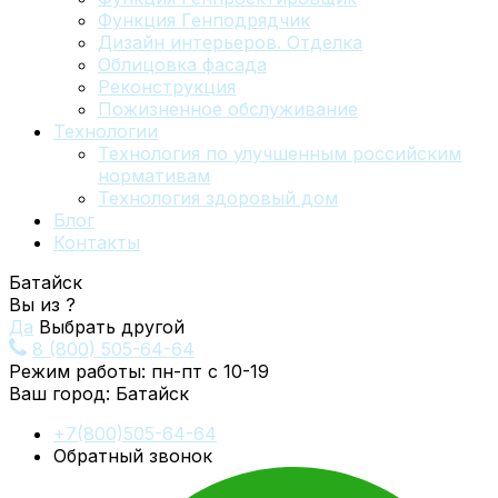
Функция Генподрядчик
Дизайн интерьеров. Отделка
Облицовка фасада
Реконструкция
Пожизненное обслуживание
Технологии
Технология по улучшенным российским
нормативам
Технология здоровый дом
Блог
Контакты
Батайск
Вы из
?
Да
Выбрать другой
8 (800) 505-64-64
Режим работы: пн-пт с 10-19
Ваш город:
Батайск
+7(800)505-64-64
Обратный звонок