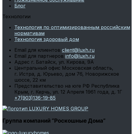
Блог
Технологии
Технология по оптимизированным российским
нормативам
Технология здоровый дом
Email для клиентов
client@luxh.ru
Email для партнеров
info@luxh.ru
Адрес
г. Батайск
,
ул. Кирова, 9А
Центральный офис
Московская область,
г. Истра, д. Юрьево, дом 76, Новорижское
шоссе, 22 км
Представительство на юге РФ
Республика
Крым, г. Керчь, ул. 12 Апреля 1961 года, д. 1Г
+7(903)136-19-85
Группа компаний “Роскошные Дома”