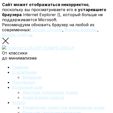
Сайт может отображаться некорректно
,
поскольку вы просматриваете его
с устаревшего
браузера
Internet Explorer (
), который больше не
поддерживается Microsoft.
Рекомендуем обновить браузер на любой из
современных:
Google Chrome
,
Яндекс.Браузер
,
Mozilla FireFox
.
От классики
до минимализма
Главная
О компании
Вакансии
Портфолио
Здоровый дом
Элитные «Здоровые дома»
Дома Бизнес-класса
Услуги
Управление проектом реализации дома
Функция Генпроектировщик