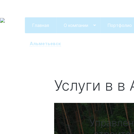
Главная
О компании
Портфолио
Альметьевск
Услуги в
в 
Управление проектом