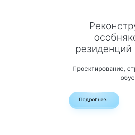
Реконструкция домов,
особняко
резиденций
Проектирование, ст
обу
Подробнее...