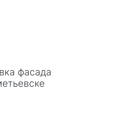
овка фасада
метьевске