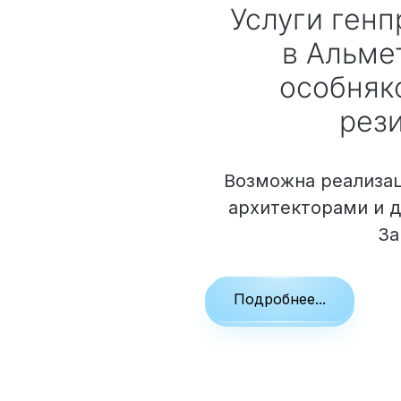
Облицовка фасада
Услуги ген
Реконструкция
в Альме
Пожизненное обслуживание
особняко
рез
Технология по улучшенным российским нормат
Возможна реализац
Технология здоровый дом
архитекторами и 
За
Подробнее...