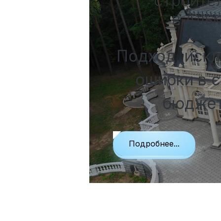
строите
Вакансии
в Аль
Подход, иск
ошибки в с
Элитные «Здоровые дома»
бюджет
Дома Бизнес-класса
Подробнее...
Управление проектом реализации дома
Функция Генпроектировщик
Функция Генподрядчик
Дизайн интерьеров. Отделка