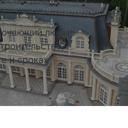
льства дома
метьевске
лючающий любые
троительстве,
е и сроках