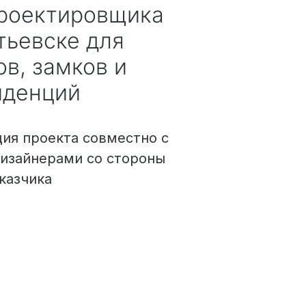
проектировщика
тьевске
для
в, замков и
иденций
ивам
ия проекта совместно с
дизайнерами со стороны
казчика