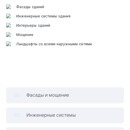
Фасады зданий
Инженерные системы здания
Элитные «Здоровые дома»
Интерьеры зданий
Дома Бизнес-класса
Мощение
Ландшафты со всеми наружными сетями
Управление проектом реализации дома
Функция Генпроектировщик
Функция Генподрядчик
Дизайн интерьеров. Отделка
Фасады и мощение
Облицовка фасада
Реконструкция
Инженерные системы
Пожизненное обслуживание