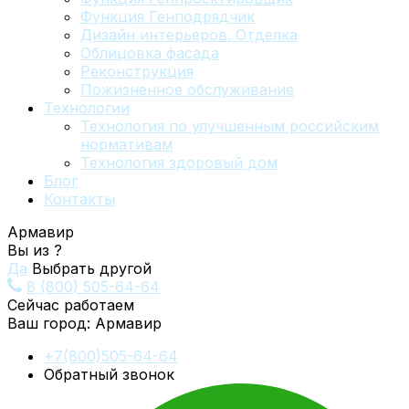
Функция Генподрядчик
Дизайн интерьеров. Отделка
Облицовка фасада
Реконструкция
Пожизненное обслуживание
Технологии
Технология по улучшенным российским
нормативам
Технология здоровый дом
Блог
Контакты
Армавир
Вы из
?
Да
Выбрать другой
8 (800) 505-64-64
Сейчас работаем
Ваш город:
Армавир
+7(800)505-64-64
Обратный звонок