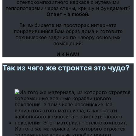
стеклокомпозитного каркаса с нулевыми
теплопотерями через стены, крышу и фундамент?
Ответ – в любой.
Вы выбираете на просторах интернета
понравившийся Вам образ дома и готовите
техническое задание по набору основных
помещений.
И К НАМ!
Так из чего же строится это чудо?
Из того же материала, из которого строятся
современные военные корабли нового