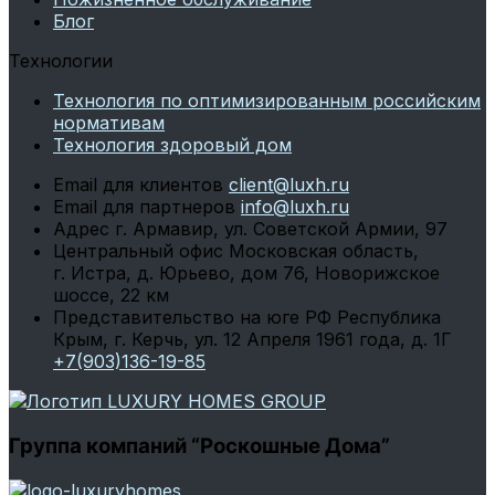
Блог
Технологии
Технология по оптимизированным российским
нормативам
Технология здоровый дом
Email для клиентов
client@luxh.ru
Email для партнеров
info@luxh.ru
Адрес
г. Армавир
,
ул. Советской Армии, 97
Центральный офис
Московская область,
г. Истра, д. Юрьево, дом 76, Новорижское
шоссе, 22 км
Представительство на юге РФ
Республика
Крым, г. Керчь, ул. 12 Апреля 1961 года, д. 1Г
+7(903)136-19-85
Группа компаний “Роскошные Дома”