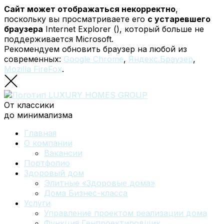
Сайт может отображаться некорректно
,
поскольку вы просматриваете его
с устаревшего
браузера
Internet Explorer (
), который больше не
поддерживается Microsoft.
Рекомендуем обновить браузер на любой из
современных:
Google Chrome
,
Яндекс.Браузер
,
Mozilla FireFox
.
От классики
до минимализма
Главная
О компании
Вакансии
Портфолио
Здоровый дом
Элитные «Здоровые дома»
Дома Бизнес-класса
Услуги
Управление проектом реализации дома
Функция Генпроектировщик