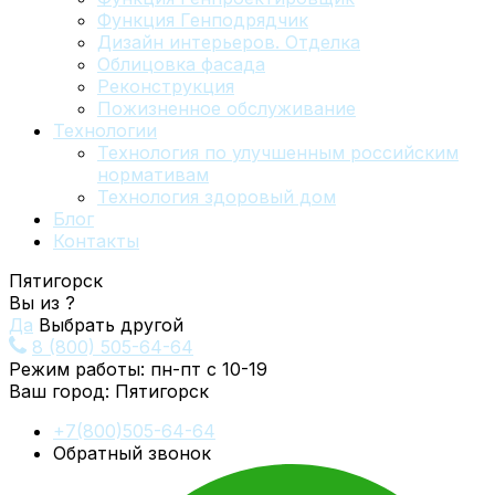
Функция Генподрядчик
Дизайн интерьеров. Отделка
Облицовка фасада
Реконструкция
Пожизненное обслуживание
Технологии
Технология по улучшенным российским
нормативам
Технология здоровый дом
Блог
Контакты
Пятигорск
Вы из
?
Да
Выбрать другой
8 (800) 505-64-64
Режим работы: пн-пт с 10-19
Ваш город:
Пятигорск
+7(800)505-64-64
Обратный звонок