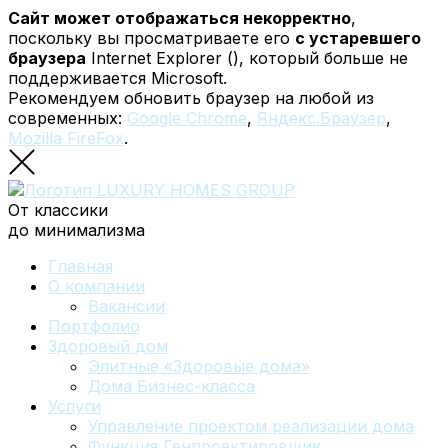
Сайт может отображаться некорректно
,
поскольку вы просматриваете его
с устаревшего
браузера
Internet Explorer (
), который больше не
поддерживается Microsoft.
Рекомендуем обновить браузер на любой из
современных:
Google Chrome
,
Яндекс.Браузер
,
Mozilla FireFox
.
От классики
до минимализма
Главная
О компании
Вакансии
Портфолио
Здоровый дом
Элитные «Здоровые дома»
Дома Бизнес-класса
Услуги
Управление проектом реализации дома
Функция Генпроектировщик