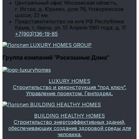
Центральный офис
Московская область,
г. Истра, д. Юрьево, дом 76, Новорижское
шоссе, 22 км
Представительство на юге РФ
Республика
Крым, г. Керчь, ул. 12 Апреля 1961 года, д. 1Г
+7(903)136-19-85
Группа компаний “Роскошные Дома”
LUXURY HOMES
Строительство и реконструкция “под ключ”.
Управление проектом. Генподряд.
BUILDING HEALTHY HOMES
Строительство энергоэффективных зданий,
обеспечивающих создание здоровой среды для
человека.