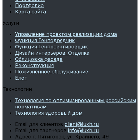
Портфолио
Карта сайта
Услуги
Управление проектом реализации дома
Функция Генподрядчик
Функция Генпроектировщик
Дизайн интерьеров. Отделка
Облицовка фасада
Реконструкция
Пожизненное обслуживание
Блог
Технологии
Технология по оптимизированным российским
нормативам
Технология здоровый дом
Email для клиентов
client@luxh.ru
Email для партнеров
info@luxh.ru
Адрес
г. Пятигорск
,
ул. Крайнего, 49