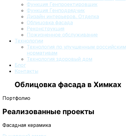
Функция Генпроектировщик
Функция Генподрядчик
Дизайн интерьеров. Отделка
Облицовка фасада
Реконструкция
Пожизненное обслуживание
Технологии
Технология по улучшенным российским
нормативам
Технология здоровый дом
Блог
Контакты
Облицовка фасада
в Химках
Портфолио
Реализованные проекты
Фасадная керамика
Рыцарский замок