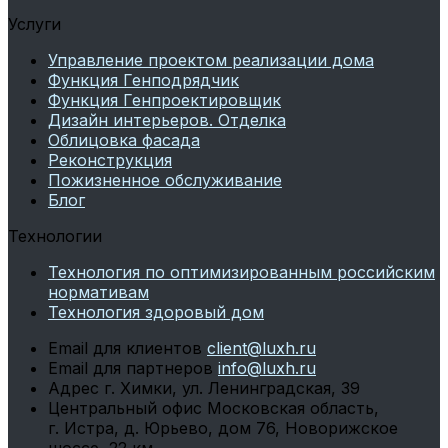
Услуги
Управление проектом реализации дома
Функция Генподрядчик
Функция Генпроектировщик
Дизайн интерьеров. Отделка
Облицовка фасада
Реконструкция
Пожизненное обслуживание
Блог
Технологии
Технология по оптимизированным российским
нормативам
Технология здоровый дом
Email для клиентов
client@luxh.ru
Email для партнеров
info@luxh.ru
Адрес
г. Химки
,
ул. Ленинградская, 39
Центральный офис
Московская область,
г. Истра, д. Юрьево, дом 76, Новорижское
шоссе, 22 км