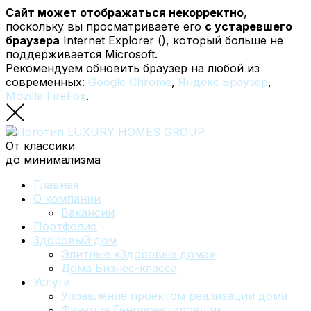
Сайт может отображаться некорректно
,
поскольку вы просматриваете его
с устаревшего
браузера
Internet Explorer (
), который больше не
поддерживается Microsoft.
Рекомендуем обновить браузер на любой из
современных:
Google Chrome
,
Яндекс.Браузер
,
Mozilla FireFox
.
От классики
до минимализма
Главная
О компании
Вакансии
Портфолио
Здоровый дом
Элитные «Здоровые дома»
Дома Бизнес-класса
Услуги
Управление проектом реализации дома
Функция Генпроектировщик