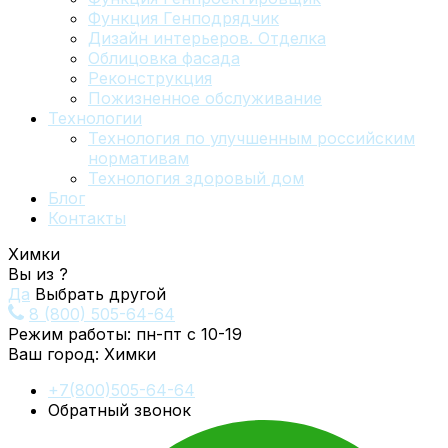
Функция Генподрядчик
Дизайн интерьеров. Отделка
Облицовка фасада
Реконструкция
Пожизненное обслуживание
Технологии
Технология по улучшенным российским
нормативам
Технология здоровый дом
Блог
Контакты
Химки
Вы из
?
Да
Выбрать другой
8 (800) 505-64-64
Режим работы: пн-пт с 10-19
Ваш город:
Химки
+7(800)505-64-64
Обратный звонок