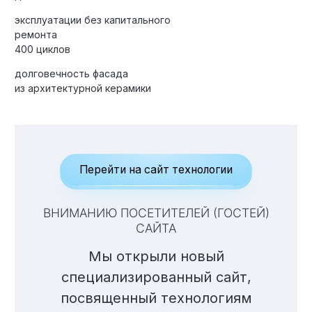
эксплуатации без капитального
ремонта
400 циклов
Элитные «Здоровые дома»
долговечность фасада
Дома Бизнес-класса
из архитектурной керамики
Управление проектом реализации дома
Функция Генпроектировщик
Перейти на сайт технологии
Функция Генподрядчик
ВНИМАНИЮ ПОСЕТИТЕЛЕЙ (ГОСТЕЙ)
Дизайн интерьеров. Отделка
САЙТА
Облицовка фасада
Мы открыли новый
Реконструкция
специализированный сайт,
Пожизненное обслуживание
посвященный технологиям