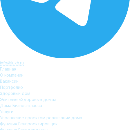
info@luxh.ru
Главная
О компании
Вакансии
Портфолио
Здоровый дом
Элитные «Здоровые дома»
Дома Бизнес-класса
Услуги
Управление проектом реализации дома
Функция Генпроектировщик
Функция Генподрядчик