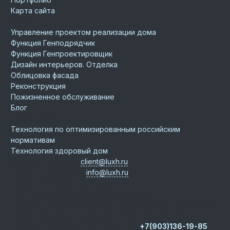
Карта сайта
Услуги
Управление проектом реализации дома
Функция Генподрядчик
Функция Генпроектировщик
Дизайн интерьеров. Отделка
Облицовка фасада
Реконструкция
Пожизненное обслуживание
Блог
Технологии
Технология по оптимизированным российским
нормативам
Технология здоровый дом
Email для клиентов
client@luxh.ru
Email для партнеров
info@luxh.ru
Адрес
г. Воткинск
,
ул. Кирова, 28
Центральный офис
Московская область,
г. Истра, д. Юрьево, дом 76, Новорижское шоссе, 22 км
Представительство на юге РФ
Республика Крым, г.
Керчь, ул. 12 Апреля 1961 года, д. 1Г
+7(903)136-19-85