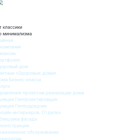
т классики
о минимализма
лавная
 компании
акансии
ортфолио
доровый дом
литные «Здоровые дома»
ома Бизнес-класса
слуги
правление проектом реализации дома
ункция Генпроектировщик
ункция Генподрядчик
изайн интерьеров. Отделка
блицовка фасада
еконструкция
ожизненное обслуживание
ехнологии