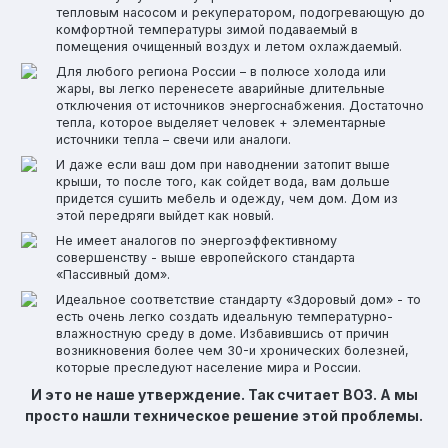
тепловым насосом и рекуператором, подогревающую до
комфортной температуры зимой подаваемый в
помещения очищенный воздух и летом охлаждаемый.
Для любого региона России – в полюсе холода или
жары, вы легко перенесете аварийные длительные
отключения от источников энергоснабжения. Достаточно
тепла, которое выделяет человек + элементарные
источники тепла – свечи или аналоги.
И даже если ваш дом при наводнении затопит выше
крыши, то после того, как сойдет вода, вам дольше
придется сушить мебель и одежду, чем дом. Дом из
этой передряги выйдет как новый.
Не имеет аналогов по энергоэффективному
совершенству - выше европейского стандарта
«Пассивный дом».
Идеальное соответствие стандарту «Здоровый дом» - то
есть очень легко создать идеальную температурно-
влажностную среду в доме. Избавившись от причин
возникновения более чем 30-и хронических болезней,
которые преследуют население мира и России.
И это не наше утверждение. Так считает ВОЗ. А мы
просто нашли техническое решение этой проблемы.