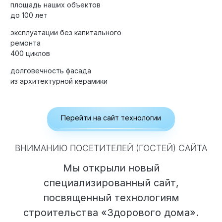
площадь наших объектов
до 100 лет
эксплуатации без капитального
Элитные «Здоровые дома»
ремонта
400 циклов
Дома Бизнес-класса
долговечность фасада
из архитектурной керамики
Управление проектом реализации дома
Перейти на сайт технологии
Функция Генпроектировщик
Функция Генподрядчик
ВНИМАНИЮ ПОСЕТИТЕЛЕЙ (ГОСТЕЙ) САЙТА
Дизайн интерьеров. Отделка
Мы открыли новый
Облицовка фасада
специализированный сайт,
Реконструкция
посвященный технологиям
Пожизненное обслуживание
строительства «Здорового дома».