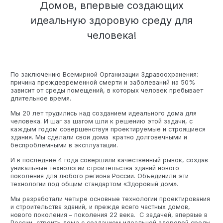
Домов, впервые создающих
идеальную здоровую среду для
Технология по улучшенным российским нормативам
человека!
Технология здоровый дом
По заключению Всемирной Организации Здравоохранения:
причина преждевременной смерти и заболеваний на 50%
зависит от среды помещений, в которых человек пребывает
длительное время.
Мы 20 лет трудились над созданием идеального дома для
человека. И шаг за шагом шли к решению этой задачи, с
каждым годом совершенствуя проектируемые и строящиеся
здания. Мы сделали свои дома кратно долговечными и
беспроблемными в эксплуатации.
И в последние 4 года совершили качественный рывок, создав
уникальные технологии строительства зданий нового
поколения для любого региона России. Объединили эти
технологии под общим стандартом «Здоровый дом».
Мы разработали четыре основные технологии проектирования
и строительства зданий, и прежде всего частных домов,
нового поколения – поколения 22 века. С задачей, впервые в
России, строить дома с созданием идеальной здоровой среды