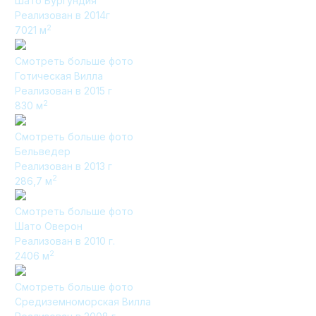
Шато Бургундия
Реализован в 2014г
2
7021
м
Элитные «Здоровые дома»
Смотреть больше фото
Готическая Вилла
Дома Бизнес-класса
Реализован в 2015 г
2
830
м
Смотреть больше фото
Управление проектом реализации дома
Бельведер
Реализован в 2013 г
Функция Генпроектировщик
2
286,7
м
Функция Генподрядчик
Смотреть больше фото
Дизайн интерьеров. Отделка
Шато Оверон
Облицовка фасада
Реализован в 2010 г.
2
2406
м
Реконструкция
Смотреть больше фото
Пожизненное обслуживание
Средиземноморская Вилла