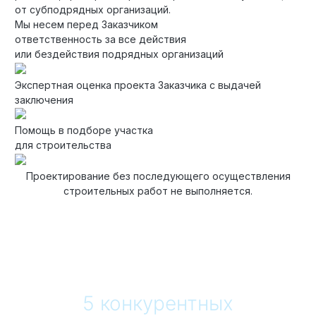
от субподрядных организаций.
Мы несем перед Заказчиком
Технология по улучшенным российским нормативам
ответственность за все действия
или бездействия подрядных организаций
Технология здоровый дом
Экспертная оценка проекта Заказчика с выдачей
заключения
Помощь в подборе участка
для строительства
Проектирование без последующего осуществления
строительных работ не выполняется.
5 конкурентных