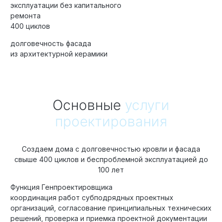
эксплуатации без капитального
ремонта
400 циклов
Элитные «Здоровые дома»
долговечность фасада
из архитектурной керамики
Дома Бизнес-класса
Основные
услуги
Управление проектом реализации дома
проектирования
Функция Генпроектировщик
Функция Генподрядчик
Создаем дома с долговечностью кровли и фасада
Дизайн интерьеров. Отделка
свыше 400 циклов и беспроблемной эксплуатацией до
Облицовка фасада
100 лет
Реконструкция
Функция Генпроектировщика
координация работ субподрядных проектных
Пожизненное обслуживание
организаций, согласование принципиальных технических
решений, проверка и приемка проектной документации