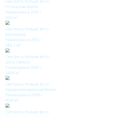
Смотреть больше фото
Готическая Вилла
Реализован в 2015 г
2
830
м
Элитные «Здоровые дома»
Смотреть больше фото
Дома Бизнес-класса
Бельведер
Реализован в 2013 г
2
286,7
м
Управление проектом реализации дома
Смотреть больше фото
Шато Оверон
Функция Генпроектировщик
Реализован в 2010 г.
Функция Генподрядчик
2
2406
м
Дизайн интерьеров. Отделка
Смотреть больше фото
Облицовка фасада
Средиземноморская Вилла
Реализован в 2008 г
Реконструкция
2
1526
м
Пожизненное обслуживание
Смотреть больше фото