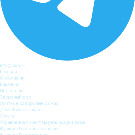
info@luxh.ru
Главная
О компании
Вакансии
Портфолио
Здоровый дом
Элитные «Здоровые дома»
Дома Бизнес-класса
Услуги
Управление проектом реализации дома
Функция Генпроектировщик
Функция Генподрядчик