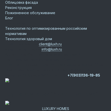
Облицовка фасада
Реконструкция
Пожизненное обслуживание
Блог
Технологии
Технология по оптимизированным российским
нормативам
Технология здоровый дом
Email для клиентов
client@luxh.ru
Email для партнеров
info@luxh.ru
Адрес
г. Дербент
,
ул. Генерала Сеидова, 20
Центральный офис
Московская область,
г. Истра, д. Юрьево, дом 76, Новорижское шоссе, 22 км
Представительство на юге РФ
Республика Крым, г.
Керчь, ул. 12 Апреля 1961 года, д. 1Г
+7(903)136-19-85
Группа компаний “Роскошные Дома”
LUXURY HOMES