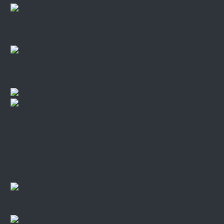
Не горит и не гниет (в отличие от каркасного дома или
брусового);
не коррозирует (в отличие от дома из металлического
каркаса.);
абсолютно долговечный;
не имеющим аналогов по энергоэффективному
совершенству - выше европейского стандарта
«Пассивный дом». Теплопотери через наружную
облицовку нулевые.
Идеальное соответствие Стандарту «Здоровый дом».