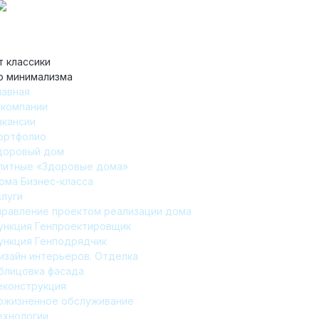
т классики
о минимализма
лавная
 компании
акансии
ортфолио
доровый дом
литные «Здоровые дома»
ома Бизнес-класса
слуги
правление проектом реализации дома
ункция Генпроектировщик
ункция Генподрядчик
изайн интерьеров. Отделка
блицовка фасада
еконструкция
ожизненное обслуживание
ехнологии