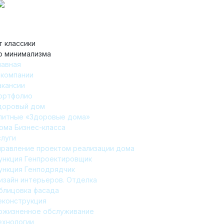
т классики
о минимализма
лавная
 компании
акансии
ортфолио
доровый дом
литные «Здоровые дома»
ома Бизнес-класса
слуги
правление проектом реализации дома
ункция Генпроектировщик
ункция Генподрядчик
изайн интерьеров. Отделка
блицовка фасада
еконструкция
ожизненное обслуживание
ехнологии