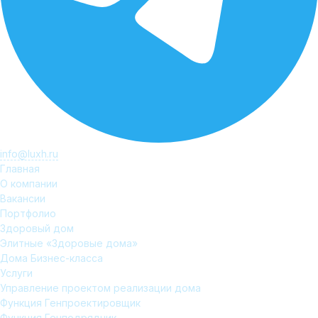
info@luxh.ru
Главная
О компании
Вакансии
Портфолио
Здоровый дом
Элитные «Здоровые дома»
Дома Бизнес-класса
Услуги
Управление проектом реализации дома
Функция Генпроектировщик
Функция Генподрядчик