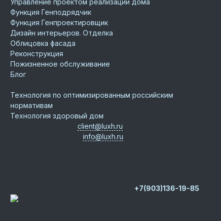
Управление проектом реализации дома
Функция Генподрядчик
Функция Генпроектировщик
Дизайн интерьеров. Отделка
Облицовка фасада
Реконструкция
Пожизненное обслуживание
Блог
Технологии
Технология по оптимизированным российским
нормативам
Технология здоровый дом
Email для клиентов
client@luxh.ru
Email для партнеров
info@luxh.ru
Адрес
г. Нальчик
,
ул. Пушкина, 97
Центральный офис
Московская область,
г. Истра, д. Юрьево, дом 76, Новорижское шоссе, 22 км
Представительство на юге РФ
Республика Крым, г.
Керчь, ул. 12 Апреля 1961 года, д. 1Г
+7(903)136-19-85