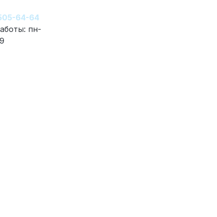
 505-64-64
аботы: пн-
19