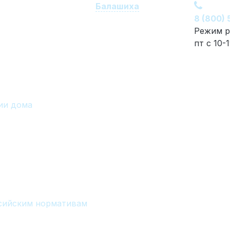
Балашиха
8 (800)
Режим р
пт с 10-
ии дома
ссийским нормативам