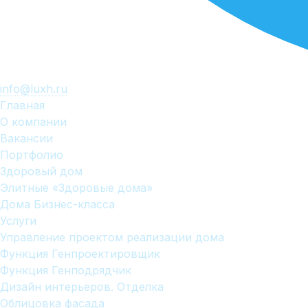
info@luxh.ru
Главная
О компании
Вакансии
Портфолио
Здоровый дом
Элитные «Здоровые дома»
Дома Бизнес-класса
Услуги
Управление проектом реализации дома
Функция Генпроектировщик
Функция Генподрядчик
Дизайн интерьеров. Отделка
Облицовка фасада