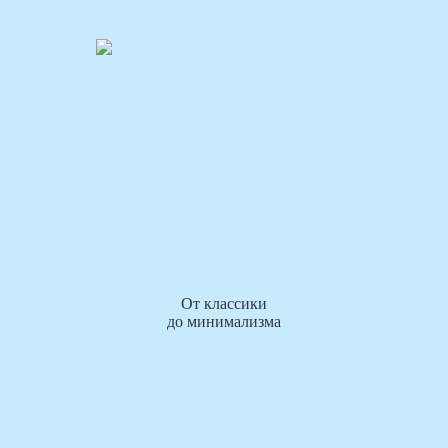
От классики
до минимализма