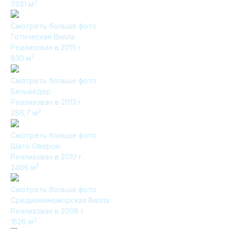
2
7021
м
Смотреть больше фото
Готическая Вилла
Элитные «Здоровые дома»
Реализован в 2015 г
2
830
м
Дома Бизнес-класса
Смотреть больше фото
Бельведер
Реализован в 2013 г
Управление проектом реализации дома
2
286,7
м
Функция Генпроектировщик
Смотреть больше фото
Функция Генподрядчик
Шато Оверон
Реализован в 2010 г.
Дизайн интерьеров. Отделка
2
2406
м
Облицовка фасада
Смотреть больше фото
Реконструкция
Средиземноморская Вилла
Пожизненное обслуживание
Реализован в 2008 г
2
1526
м