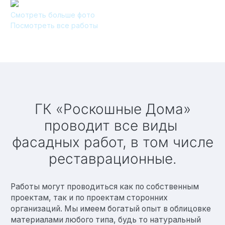
Смотреть больше фото
Технология по улучшенным российским нормативам
Посмотреть все работы
Технология здоровый дом
ГК «Роскошные Дома»
проводит все виды
фасадных работ, в том числе
реставрационные.
Работы могут проводиться как по собственным
проектам, так и по проектам сторонних
организаций. Мы имеем богатый опыт в облицовке
материалами любого типа, будь то натуральный