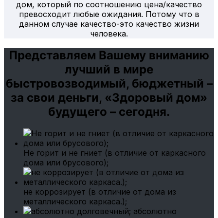
дом, который по соотношению цена/качество
превосходит любые ожидания. Потому что в
данном случае качество-это качество жизни
человека.
Представляем Вашему вниманию
лучший в мире
быстровозводимый, бюджетный –
за свои деньги, «Здоровый дом»
будущего – сегодня.
Не горит и не гниет (в отличие от каркасного
дома или брусового);
не коррозирует (в отличие от дома из
металлического каркаса.);
абсолютно