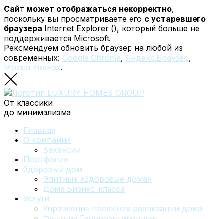
Сайт может отображаться некорректно
,
поскольку вы просматриваете его
с устаревшего
браузера
Internet Explorer (
), который больше не
поддерживается Microsoft.
Рекомендуем обновить браузер на любой из
современных:
Google Chrome
,
Яндекс.Браузер
,
Mozilla FireFox
.
От классики
до минимализма
Главная
О компании
Вакансии
Портфолио
Здоровый дом
Элитные «Здоровые дома»
Дома Бизнес-класса
Услуги
Управление проектом реализации дома
Функция Генпроектировщик