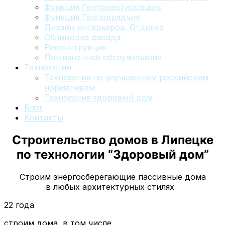
Функция Генпроектировщик
Функция Генподрядчик
Дизайн интерьеров. Отделка
Облицовка фасада
Реконструкция
Пожизненное обслуживание
Технологии
Технология по улучшенным российским
нормативам
Технология здоровый дом
Блог
Контакты
Строительство домов
в Липецке
по технологии “Здоровый дом”
Строим энергосберегающие пассивные дома
в любых архитектурных стилях
22 года
строим дома, в том числе