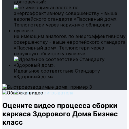
долговечный;
не имеющим аналогов по энергоэффективному
совершенству - выше европейского стандарта
«Пассивный дом». Теплопотери через
наружную облицовку нулевые.
Идеальное соответствие Стандарту
«Здоровый дом».
Оцените видео процесса сборки
каркаса Здорового Дома Бизнес
класс