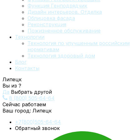
Функция Генподрядчик
Дизайн интерьеров. Отделка
Облицовка фасада
Реконструкция
Пожизненное обслуживание
Технологии
Технология по улучшенным российским
нормативам
Технология здоровый дом
Блог
Контакты
Липецк
Вы из
?
Да
Выбрать другой
8 (800) 505-64-64
Сейчас работаем
Ваш город:
Липецк
+7(800)505-64-64
Обратный звонок