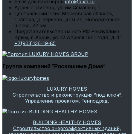
Email для партнеров
info@luxh.ru
Адрес
г. Липецк
,
ул. им.Семашко, 1
Центральный офис
Московская область,
г. Истра, д. Юрьево, дом 76, Новорижское
шоссе, 22 км
Представительство на юге РФ
Республика
Крым, г. Керчь, ул. 12 Апреля 1961 года, д. 1Г
+7(903)136-19-85
Группа компаний “Роскошные Дома”
LUXURY HOMES
Строительство и реконструкция “под ключ”.
Управление проектом. Генподряд.
BUILDING HEALTHY HOMES
Строительство энергоэффективных зданий,