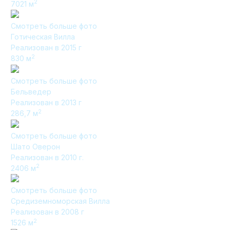
2
7021
м
Смотреть больше фото
Готическая Вилла
Элитные «Здоровые дома»
Реализован в 2015 г
2
830
м
Дома Бизнес-класса
Смотреть больше фото
Бельведер
Реализован в 2013 г
Управление проектом реализации дома
2
286,7
м
Функция Генпроектировщик
Смотреть больше фото
Функция Генподрядчик
Шато Оверон
Реализован в 2010 г.
Дизайн интерьеров. Отделка
2
2406
м
Облицовка фасада
Смотреть больше фото
Реконструкция
Средиземноморская Вилла
Пожизненное обслуживание
Реализован в 2008 г
2
1526
м