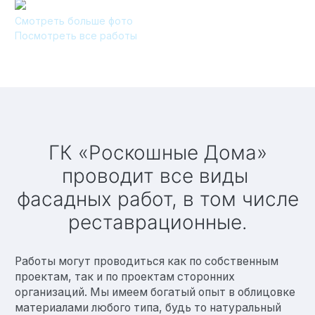
Смотреть больше фото
Технология по улучшенным российским нормативам
Посмотреть все работы
Технология здоровый дом
ГК «Роскошные Дома»
проводит все виды
фасадных работ, в том числе
реставрационные.
Работы могут проводиться как по собственным
проектам, так и по проектам сторонних
организаций. Мы имеем богатый опыт в облицовке
материалами любого типа, будь то натуральный