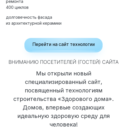
ремонта
400 циклов
долговечность фасада
из архитектурной керамики
Элитные «Здоровые дома»
Дома Бизнес-класса
Перейти на сайт технологии
Управление проектом реализации дома
ВНИМАНИЮ ПОСЕТИТЕЛЕЙ (ГОСТЕЙ) САЙТА
Функция Генпроектировщик
Мы открыли новый
Функция Генподрядчик
специализированный сайт,
Дизайн интерьеров. Отделка
посвященный технологиям
Облицовка фасада
строительства «Здорового дома».
Реконструкция
Домов, впервые создающих
идеальную здоровую среду для
Пожизненное обслуживание
человека!