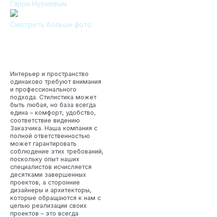
Гарри Нуриевым
Технология по улучшенным российским нормативам
Смотреть больше фото
Технология здоровый дом
Интерьер и пространство
одинаково требуют внимания
и профессионального
подхода. Стилистика может
быть любая, но база всегда
едина – комфорт, удобство,
соответствие видению
Заказчика. Наша компания с
полной ответственностью
может гарантировать
соблюдение этих требований,
поскольку опыт наших
специалистов исчисляется
десятками завершенных
проектов, а сторонние
дизайнеры и архитекторы,
которые обращаются к нам с
целью реализации своих
проектов – это всегда