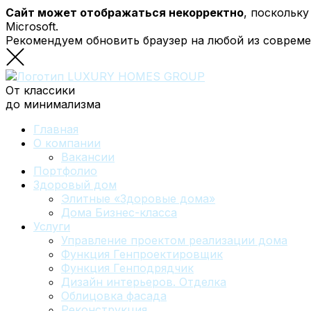
Сайт может отображаться некорректно
, поскольк
Microsoft.
Рекомендуем обновить браузер на любой из соврем
От классики
до минимализма
Главная
О компании
Вакансии
Портфолио
Здоровый дом
Элитные «Здоровые дома»
Дома Бизнес-класса
Услуги
Управление проектом реализации дома
Функция Генпроектировщик
Функция Генподрядчик
Дизайн интерьеров. Отделка
Облицовка фасада
Реконструкция