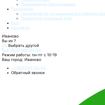
Пожизненное обслуживание
Технологии
Технология по улучшенным российским но
Технология здоровый дом
Блог
Контакты
Иваново
Вы из
?
Да
Выбрать другой
8 (800) 505-64-64
Режим работы: пн-пт с 10-19
Ваш город:
Иваново
+7(800)505-64-64
Обратный звонок