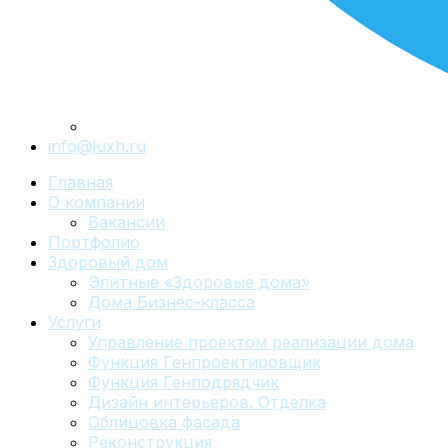
info@luxh.ru
Главная
О компании
Вакансии
Портфолио
Здоровый дом
Элитные «Здоровые дома»
Дома Бизнес-класса
Услуги
Управление проектом реализации дома
Функция Генпроектировщик
Функция Генподрядчик
Дизайн интерьеров. Отделка
Облицовка фасада
Реконструкция