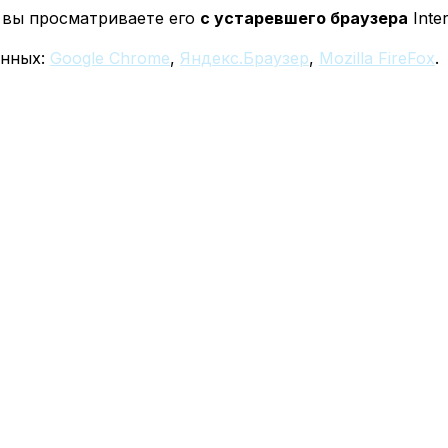
у вы просматриваете его
с устаревшего браузера
Inter
енных:
Google Chrome
,
Яндекс.Браузер
,
Mozilla FireFox
.