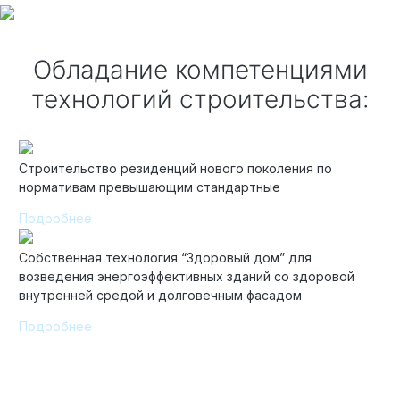
Обладание компетенциями
Элитные «Здоровые дома»
технологий строительства:
Дома Бизнес-класса
Строительство резиденций нового поколения по
Управление проектом реализации дома
нормативам превышающим стандартные
Функция Генпроектировщик
Подробнее
Функция Генподрядчик
Собственная технология “Здоровый дом” для
Дизайн интерьеров. Отделка
возведения энергоэффективных зданий со здоровой
внутренней средой и долговечным фасадом
Облицовка фасада
Подробнее
Реконструкция
Пожизненное обслуживание