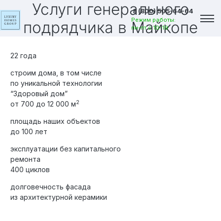
Услуги генерального
8 (800) 505-64-64
Режим работы:
подрядчика
в Майкопе
пн-пт с 10-19
22 года
строим дома, в том числе
по уникальной технологии
“Здоровый дом”
2
от 700 до 12 000 м
площадь наших объектов
до 100 лет
эксплуатации без капитального
ремонта
400 циклов
долговечность фасада
Вакансии
из архитектурной керамики