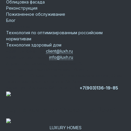
Облицовка фасада
Реконструкция
Пожизненное обслуживание
Блог
Технологии
Технология по оптимизированным российским
нормативам
Технология здоровый дом
Email для клиентов
client@luxh.ru
Email для партнеров
info@luxh.ru
Адрес
г. Астрахань
,
ул. Тургенева, 10
Центральный офис
Московская область,
г. Истра, д. Юрьево, дом 76, Новорижское шоссе, 22 км
Представительство на юге РФ
Республика Крым, г.
Керчь, ул. 12 Апреля 1961 года, д. 1Г
+7(903)136-19-85
Группа компаний “Роскошные Дома”
LUXURY HOMES