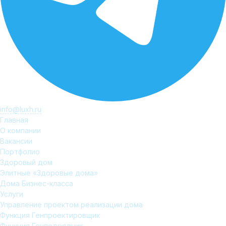
info@luxh.ru
Главная
О компании
Вакансии
Портфолио
Здоровый дом
Элитные «Здоровые дома»
Дома Бизнес-класса
Услуги
Управление проектом реализации дома
Функция Генпроектировщик
Функция Генподрядчик