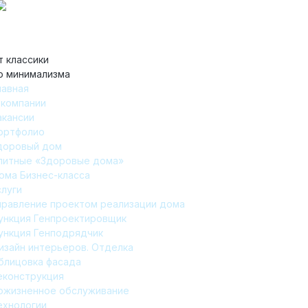
т классики
о минимализма
лавная
 компании
акансии
ортфолио
доровый дом
литные «Здоровые дома»
ома Бизнес-класса
слуги
правление проектом реализации дома
ункция Генпроектировщик
ункция Генподрядчик
изайн интерьеров. Отделка
блицовка фасада
еконструкция
ожизненное обслуживание
ехнологии