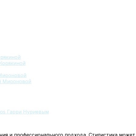
орякиной
 Мироновой
ios Гарри Нуриевым
ия и профессионального подхода. Стилистика может б