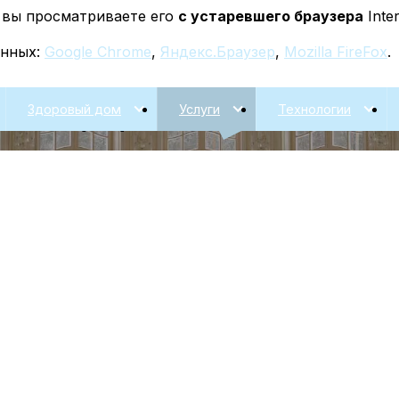
у вы просматриваете его
с устаревшего браузера
Inter
енных:
Google Chrome
,
Яндекс.Браузер
,
Mozilla FireFox
.
Здоровый дом
Услуги
Технологии
йна интерьера
в Новомосковске