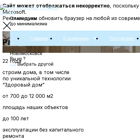
Сайт может отображаться некорректно
, поскольк
Microsoft.
Рекомендуем обновить браузер на любой из соврем
От классики
до минимализма
Главная
О компании
Портфолио
Разработка проекта элитного диза
Новомосковск
Вы из
?
22 года
Да
Выбрать другой
строим дома, в том числе
по уникальной технологии
“Здоровый дом”
от 700 до 12 000 м2
площадь наших объектов
до 100 лет
эксплуатации без капитального
ремонта