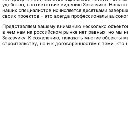
удобство, соответствие видению Заказчика. Наша к
Реконструкция
наших специалистов исчисляется десятками заверше
своих проектов – это всегда профессионалы высоког
Пожизненное обслуживание
Представляем вашему вниманию несколько объектов,
в чем нам на российском рынке нет равных, но мы н
Заказчику. К сожалению, показать многие объекты м
строительству, но и к договоренностям с теми, кто 
Технология по улучшенным российским нормат
Технология здоровый дом