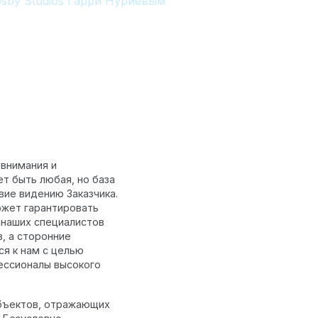
sby Studios Гарри Нуриевым
ивам
внимания и
т быть любая, но база
вие видению Заказчика.
ожет гарантировать
 наших специалистов
, а сторонние
я к нам с целью
фессионалы высокого
бъектов, отражающих