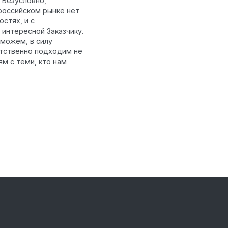
 Безусловно,
 российском рынке нет
стях, и с
интересной Заказчику.
 можем, в силу
етственно подходим не
ям с теми, кто нам