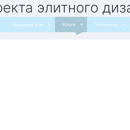
оекта элитного ди
в Липецке
Здоровый дом
Услуги
Технологии