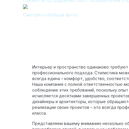
Проект в сотрудничестве с основателем Cro
Облицовка фасада
Реконструкция
Смотреть больше фото
Пожизненное обслуживание
Технология по улучшенным российским нормат
Технология здоровый дом
Интерьер и пространство одинаково требуют 
профессионального подхода. Стилистика може
всегда едина – комфорт, удобство, соответст
Наша компания с полной ответственностью м
соблюдение этих требований, поскольку опыт
исчисляется десятками завершенных проектов
дизайнеры и архитекторы, которые обращаютс
реализации своих проектов – это всегда про
класса.
Представляем вашему вниманию несколько о